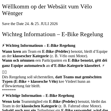
Wëllkomm op der Websäit vum Vëlo
Wëntger
Save the Date 24. & 25. JULI 2026
Wichteg Informatioun – E-Bike Regelung
⚡
Wichteg Informatioun – E-Bike Regelung
Wann keen
am Team en
E-Bike (Pédélec)
benotzt, bleift d’Equipe
an der
klassescher Kategorie
(z. B. Vëlo ouni Motor).
Wann och nëmmen
een Participanten en
E-Bike benotzt, gëtt déi
ganz Equipe automatesch
an
d’E-Bike-Kategorie klasséiert
. ⚡
🚴‍♀️
Dës Reegelung soll sécherstellen,
datt Teams mat gemëschten
Typen (E-Bike + klassesche Vëlo)
kee Virdeel hunn an
d’Bewäertung fair bleift.
*******
⚡
Wichtige Information – E-Bike Regelung
Wenn kein
Teammitglied ein
E-Bike (Pedelec)
benutzt, bleibt das
Team in der
klassischen Kategorie
(z. B. Fahrrad ohne Motor).
Sobald auch nur ein
Teilnehmer ein
E-Bike verwendet, wird das