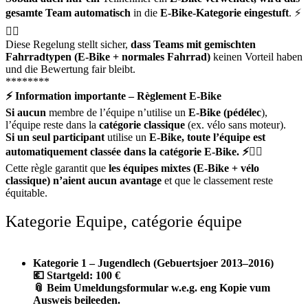
gesamte Team automatisch
in die
E-Bike-Kategorie eingestuft
. ⚡
🚴‍♀️
Diese Regelung stellt sicher,
dass Teams mit gemischten
Fahrradtypen (E-Bike + normales
Fahrrad)
keinen Vorteil haben
und die Bewertung fair bleibt.
********
⚡
Information importante – Règlement E-Bike
Si aucun
membre de l’équipe n’utilise un
E-Bike (pédélec
),
l’équipe reste dans la
catégorie classique
(ex. vélo sans moteur).
Si un seul participant
utilise un
E-Bike, toute l’équipe est
automatiquement classée dans la catégorie E-Bike.
⚡🚴‍♀️
Cette règle garantit que
les équipes mixtes (E-Bike + vélo
classique) n’aient aucun avantage
et que le classement reste
équitable.
Kategorie Equipe, catégorie équipe
Kategorie 1 – Jugendlech (Gebuertsjoer 2013–2016)
💶
Startgeld: 100 €
📎
Beim Umeldungsformular w.e.g. eng Kopie vum
Ausweis beileeden.