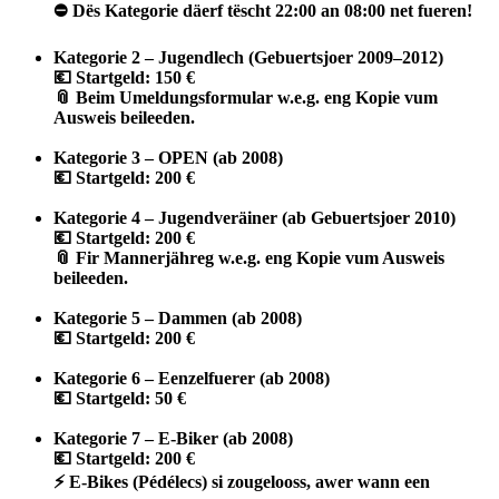
⛔
D
ë
s Kategorie d
ä
erf t
ë
scht 22:00 an 08:00 net fueren!
Kategorie 2 – Jugendlech (Gebuertsjoer 2009–2012)
💶
Startgeld: 150 €
📎
Beim Umeldungsformular w.e.g. eng Kopie vum
Ausweis beileeden.
Kategorie 3 – OPEN (ab 2008)
💶
Startgeld: 200 €
Kategorie 4 – Jugendveräiner (ab Gebuertsjoer 2010)
💶
Startgeld: 200 €
📎
Fir Mannerjähreg w.e.g. eng Kopie vum Ausweis
beileeden.
Kategorie 5 – Dammen (ab 2008)
💶
Startgeld: 200 €
Kategorie 6 – Eenzelfuerer (ab 2008)
💶
Startgeld: 50 €
Kategorie 7 – E-Biker (ab 2008)
💶
Startgeld: 200 €
⚡
E-Bikes (Pédélecs) si zougelooss, awer wann een